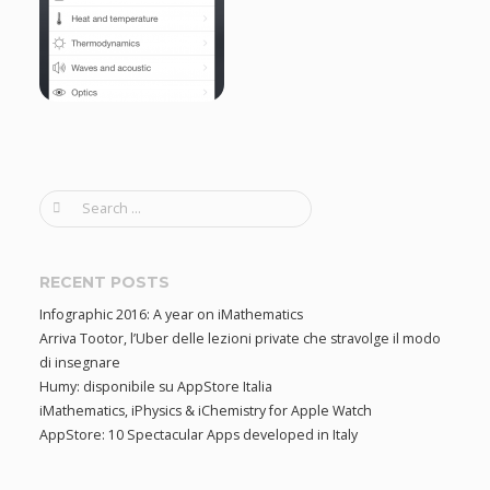
g
a
t
i
S
e
o
a
r
RECENT POSTS
n
c
Infographic 2016: A year on iMathematics
h
Arriva Tootor, l’Uber delle lezioni private che stravolge il modo
f
di insegnare
o
Humy: disponibile su AppStore Italia
r
iMathematics, iPhysics & iChemistry for Apple Watch
:
AppStore: 10 Spectacular Apps developed in Italy