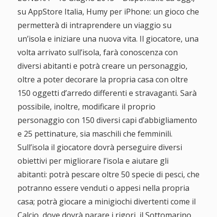
i
su AppStore Italia, Humy per iPhone: un gioco che
g
permetterà di intraprendere un viaggio su
un’isola e iniziare una nuova vita. Il giocatore, una
a
volta arrivato sull’isola, farà conoscenza con
diversi abitanti e potrà creare un personaggio,
t
oltre a poter decorare la propria casa con oltre
150 oggetti d’arredo differenti e stravaganti.
Sarà
i
possibile, inoltre, modificare il proprio
personaggio con 150 diversi capi d’abbigliamento
o
e 25 pettinature, sia maschili che femminili.
n
Sull’isola il giocatore dovrà perseguire diversi
obiettivi per migliorare l’isola e aiutare gli
abitanti: potrà pescare oltre 50 specie di pesci, che
potranno essere venduti o appesi nella propria
casa; potrà giocare a minigiochi divertenti come il
Calcio, dove dovrà parare i rigori, il Sottomarino,