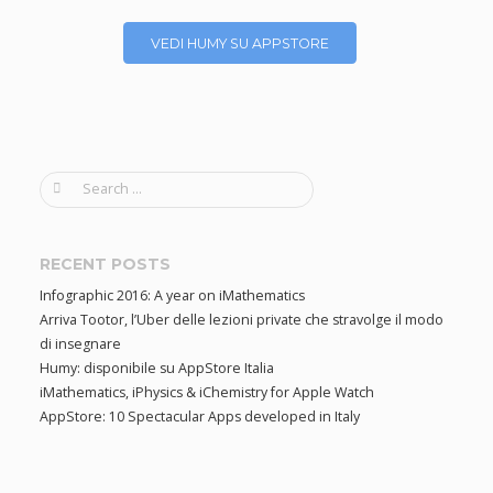
VEDI HUMY SU APPSTORE
S
e
a
r
RECENT POSTS
c
Infographic 2016: A year on iMathematics
h
Arriva Tootor, l’Uber delle lezioni private che stravolge il modo
f
di insegnare
o
Humy: disponibile su AppStore Italia
r
iMathematics, iPhysics & iChemistry for Apple Watch
:
AppStore: 10 Spectacular Apps developed in Italy