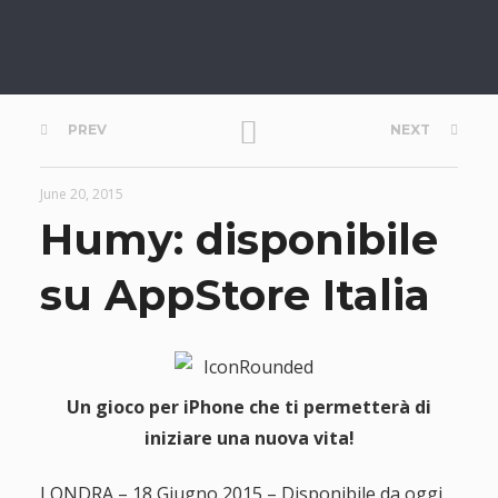
P
PREV
NEXT
o
June 20, 2015
s
Humy: disponibile
t
su AppStore Italia
n
a
Un gioco per iPhone che ti permetterà di
iniziare una nuova vita!
v
LONDRA – 18 Giugno 2015 – Disponibile da oggi,