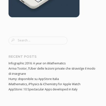
g
a
t
S
i
e
a
o
r
RECENT POSTS
c
Infographic 2016: A year on iMathematics
n
h
Arriva Tootor, l’Uber delle lezioni private che stravolge il modo
f
di insegnare
o
Humy: disponibile su AppStore Italia
r
iMathematics, iPhysics & iChemistry for Apple Watch
:
AppStore: 10 Spectacular Apps developed in Italy