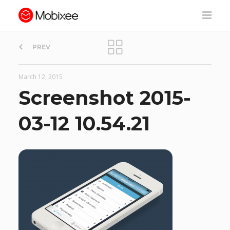
P
PREV
o
March 12, 2015
s
Screenshot 2015-
t
03-12 10.54.21
n
a
v
i